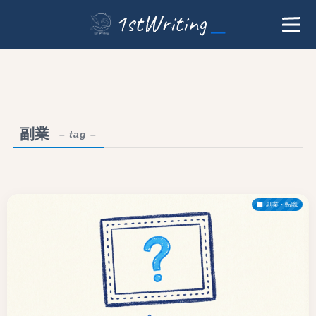
1stWriting
副業
– tag –
副業・転職